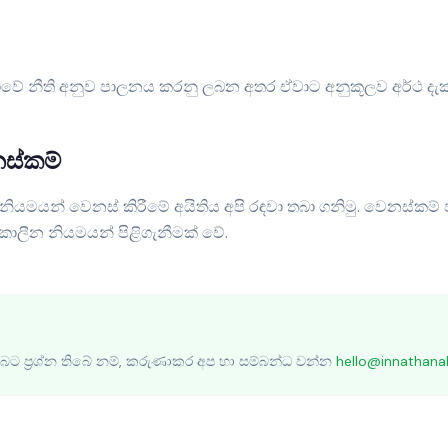
ංකාවේ නීති අනුව පාලනය කරනු ලබන අතර ඒවාට අනුකූලව අර්ථ දැක
ස්කම්
මයන් වෙනස් කිරීමේ අයිතිය අපි රඳවා තබා ගනිමු. වෙනස්කම් ප
කාලීන නියමයන් පිළිගැනීමක් වේ.
බට ප්‍රශ්න තිබේ නම්, කරුණාකර අප හා සම්බන්ධ වන්න
hello@innathan