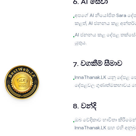
6
.
AI සේවා
අපගේ AI නියෝජිත Sara දේප
•
කළත්, AI ජනනය කළ අන්තර්
AI ජනනය කළ දේපළ තක්සේරු
•
යුතුය.
7
.
වගකීම් සීමාව
InnaThanak.LK යනු දේපළ ස
•
දේපළවල ගුණාත්මකභාවය හෝ 
8
.
වන්දි
ඔබ වේදිකාව භාවිතා කිරීමෙ
•
InnaThanak.LK සහ එහි අනුබ