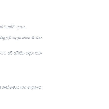
 වගකිව යුතුය.
ස්තු දැඩි ලෙස තහනම් වන
මට අපි අයිතිය රඳවා තබා
, AI තාක්ෂණය සහ මෘදුකාංග