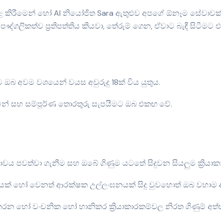
ු පළ කිරීමෙන් හෝ AI නියෝජිත Sara ඇතුළුව අපගේ ඕනෑම සේවාවක්
ගලිකත්ව ප්‍රතිපත්තිය කියවා, තේරුම් ගෙන, ඒවාට බැඳී සිටීමට
ට ඔබ අවම වශයෙන් වයස අවුරුදු 18ක් විය යුතුය.
 වත්මන් සහ සම්පූර්ණ තොරතුරු සැපයීමට ඔබ එකඟ වේ.
යභාවය පවත්වා ගැනීම සහ ඔබේ ගිණුම යටතේ සිදුවන සියලුම ක්‍රියා
් හෝ වෙනත් ආරක්ෂක උල්ලංඝනයක් සිදු වුවහොත් ඔබ වහාම අපට 
න හෝ වංචනික හෝ හානිකර ක්‍රියාකාරකම්වල නිරත ගිණුම් අත්හ