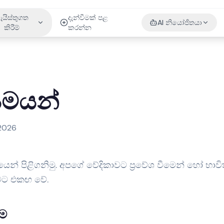
ැයිස්තුගත
දැන්වීමක් පළ
AI නියෝජිතයා
කිරීම්
කරන්න
යමයන්
 2026
ෙන් පිළිගනිමු. අපගේ වේදිකාවට ප්‍රවේශ වීමෙන් හෝ භාවි
ීමට එකඟ වේ.
ීම