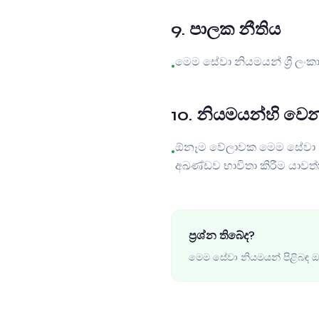
9
.
පාලක නීතිය
මෙම සේවා නියමයන් ශ්‍රී ල
•
10
.
නියමයන්හි වෙන
ඕනෑම වේලාවක මෙම සේවා නිය
•
අඛණ්ඩව භාවිතා කිරීම යාවත්
ප්‍රශ්න තිබේද?
මෙම සේවා නියමයන් පිළිබඳ ඔ