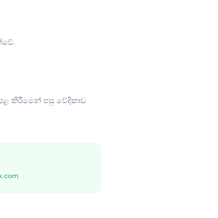
්වේ.
ළ කිරීමෙන් පසු වේදිකාව
ak.com