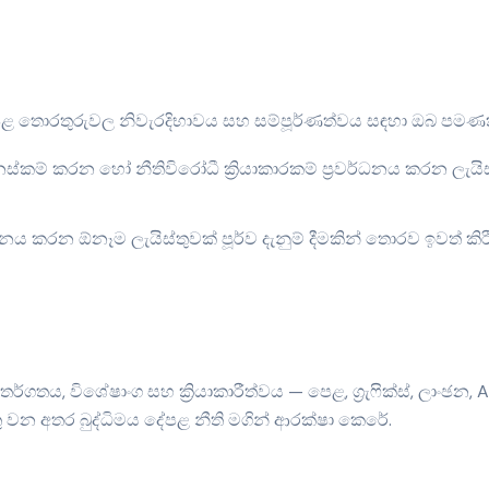
 තොරතුරුවල නිවැරදිභාවය සහ සම්පූර්ණත්වය සඳහා ඔබ පමණක්
ම් කරන හෝ නීතිවිරෝධී ක්‍රියාකාරකම් ප්‍රවර්ධනය කරන ලැයි
කරන ඕනෑම ලැයිස්තුවක් පූර්ව දැනුම් දීමකින් තොරව ඉවත් කිරී
තර්ගතය, විශේෂාංග සහ ක්‍රියාකාරීත්වය — පෙළ, ග්‍රැෆික්ස්, ලාංඡන
ු වන අතර බුද්ධිමය දේපළ නීති මගින් ආරක්ෂා කෙරේ.