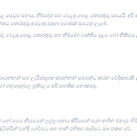
ළ සෙවුම් සහාය, නිර්දේශ සහ වෙළඳ පොළ තොරතුරු සපයයි. අපි 
ගතය තොරතුරු අරමුණු සඳහා පමණක් සපයනු ලැබේ.
, වෙළඳ පොළ තොරතුරු සහ නිර්දේශ වෘත්තීය මූල්‍ය හෝ නීතිම
ොයන්නන් සහ ලැයිස්තුගත කරන්නන් සම්බන්ධ කරන වේදිකාවකි. ලැ
ගනුදෙනුවල ප්‍රතිඵලය අපි සහතික නොකරමු.
න් හෝ මෙම නියමයන් උල්ලංඝනය කිරීමෙන් පැන නගින ඕනෑම හිමික
ද්ධිතයින් වන්දි ගෙවීමට සහ හානි රහිතව තැබීමට ඔබ එකඟ වේ.