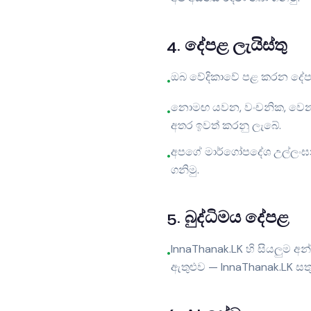
4
.
දේපළ ලැයිස්තු
ඔබ වේදිකාවේ පළ කරන දේපළ
•
නොමඟ යවන, වංචනික, වෙනස්ක
•
අතර ඉවත් කරනු ලැබේ.
අපගේ මාර්ගෝපදේශ උල්ලංඝනය 
•
ගනිමු.
5
.
බුද්ධිමය දේපළ
InnaThanak.LK හි සියලුම අන්
•
ඇතුළුව — InnaThanak.LK සත