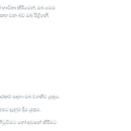
 භාවිතා කිරීමෙන්, ඔබ මෙම
 එකඟ වන බව ඔබ පිළිගනී.
කාරකම් සඳහා ඔබ වගකිව යුතුය.
දැනුම් දිය යුතුය.
ිටුවීමට හෝ අවසන් කිරීමට