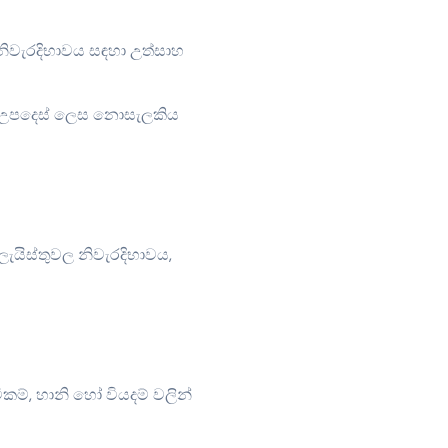
නිවැරදිභාවය සඳහා උත්සාහ
ය උපදෙස් ලෙස නොසැලකිය
යිස්තුවල නිවැරදිභාවය,
ම්, හානි හෝ වියදම් වලින්