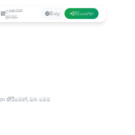
උපකරණ
සිංහල
පිවිසෙන්න
පුවරුව
තා කිරීමෙන්, ඔබ මෙම