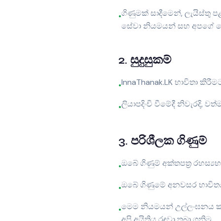
ගිණුමක් සාදීමෙන්, ලැයිස්ත
•
සේවා නියමයන් සහ අපගේ පෞද්
2
.
සුදුසුකම්
InnaThanak.LK භාවිතා කිරීම
•
ලියාපදිංචි වීමේදී නිවැරදි,
•
3
.
පරිශීලක ගිණුම්
ඔබේ ගිණුම් අක්තපත්‍ර රහස්‍
•
ඔබේ ගිණුමේ අනවසර භාවිතයක
•
මෙම නියමයන් උල්ලංඝනය කර
•
අපි අයිතිය රඳවා තබා ගනිමු.